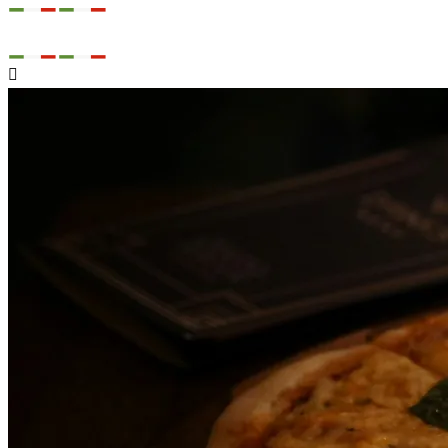

Svobody 561/16
Cheb

Nerozváží

Začíná rozvážet v 10:00

Telefon
+420 730 155 105
Nabídka
Kontakt

Přihlásit se
