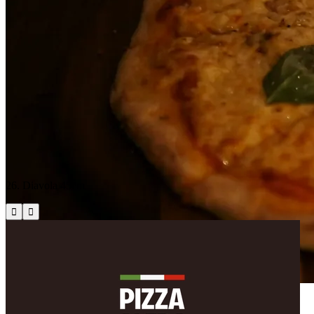
26. Diavola 45cm

