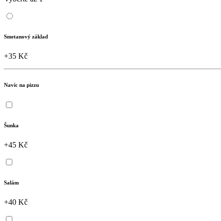
Smetanový základ
+35 Kč
Navíc na pizzu
Šunka
+45 Kč
Salám
+40 Kč