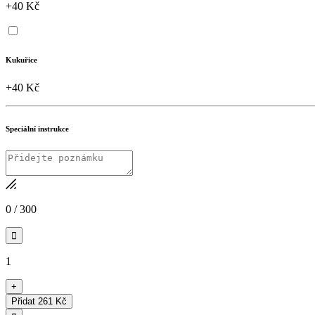
+40 Kč
Kukuřice
+40 Kč
Speciální instrukce
0
/
300

1
+
Přidat
261 Kč