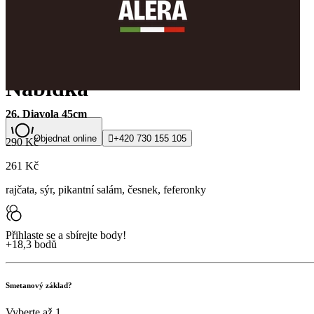
Pizza Alera
Nabídka
26. Diavola 45cm
Objednat online

+420 730 155 105
290 Kč
261 Kč
rajčata, sýr, pikantní salám, česnek, feferonky
Přihlaste se a sbírejte body!
+18,3 bodů
Smetanový základ?
Vyberte až 1