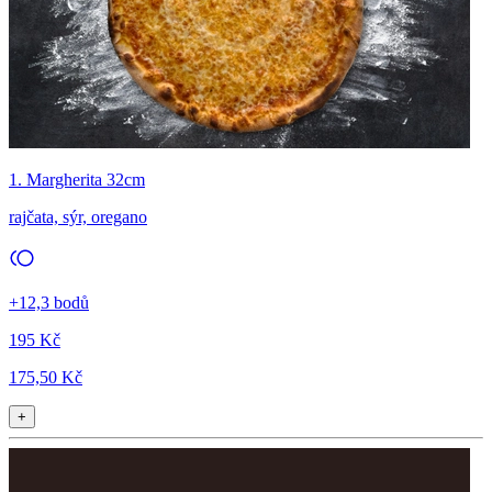
1. Margherita 32cm
rajčata, sýr, oregano
+12,3 bodů
195 Kč
175,50 Kč
+