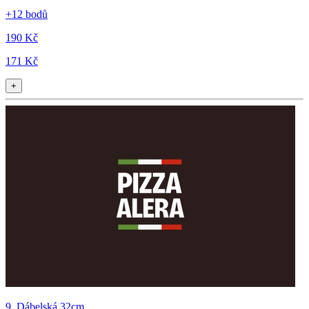
+12 bodů
190 Kč
171 Kč
+
9. Dábelská 32cm