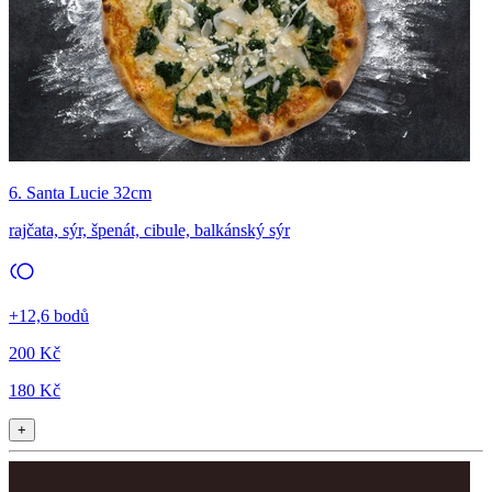
6. Santa Lucie 32cm
rajčata, sýr, špenát, cibule, balkánský sýr
+12,6 bodů
200 Kč
180 Kč
+