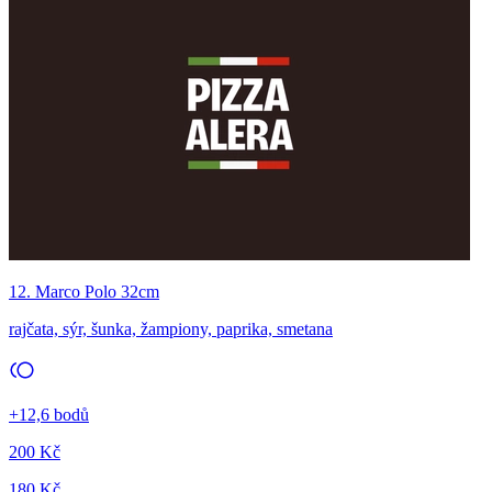
12. Marco Polo 32cm
rajčata, sýr, šunka, žampiony, paprika, smetana
+12,6 bodů
200 Kč
180 Kč