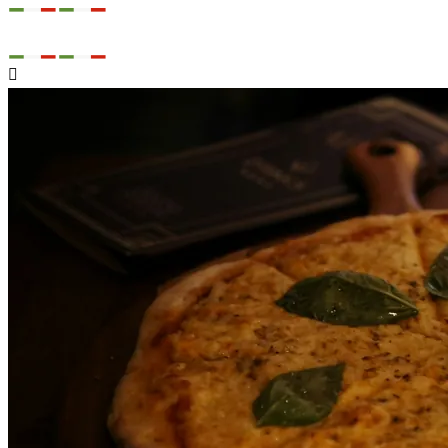

Svobody 561/16
Cheb

Rozváží

Přestává rozvážet v 21:30

Telefon
+420 730 155 105
Nabídka
Kontakt

Přihlásit se
