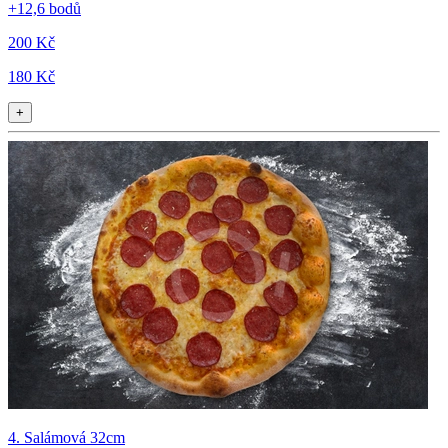
+12,6 bodů
200 Kč
180 Kč
+
4. Salámová 32cm