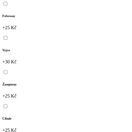
Feferony
+25 Kč
Vejce
+30 Kč
Žampiony
+25 Kč
Cibule
+25 Kč