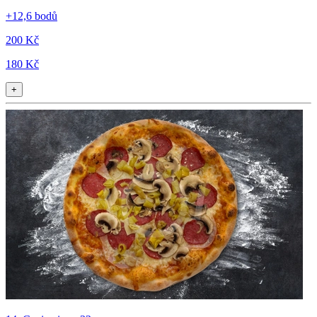
+12,6 bodů
200 Kč
180 Kč
+