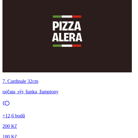
7. Cardinale 32cm
rajčata, sýr, šunka, žampiony
+12,6 bodů
200 Kč
180 Kč