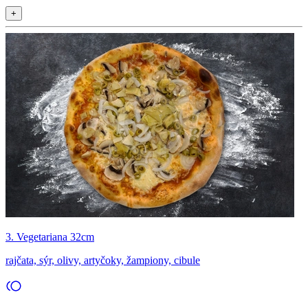
+
3. Vegetariana 32cm
rajčata, sýr, olivy, artyčoky, žampiony, cibule