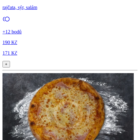
rajčata, sýr, salám
+12 bodů
190 Kč
171 Kč
+