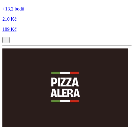
+13,2 bodů
210 Kč
189 Kč
+