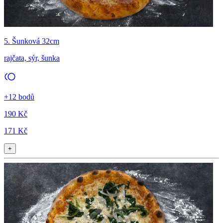
5. Šunková 32cm
rajčata, sýr, šunka
+12 bodů
190 Kč
171 Kč
+