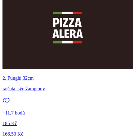
2. Funghi 32cm
rajčata, sýr, žampiony
+11,7 bodů
185 Kč
166,50 Kč