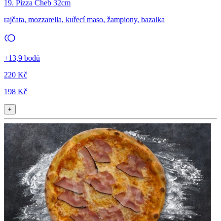
19. Pizza Cheb 32cm
rajčata, mozzarella, kuřecí maso, žampiony, bazalka
+13,9 bodů
220 Kč
198 Kč
+