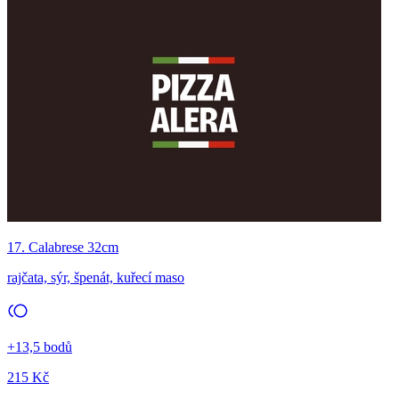
17. Calabrese 32cm
rajčata, sýr, špenát, kuřecí maso
+13,5 bodů
215 Kč