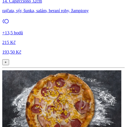
14. Capircciono 32cm
rajčata, sýr, šunka, salám, beraní rohy, žampiony
+13,5 bodů
215 Kč
193,50 Kč
+