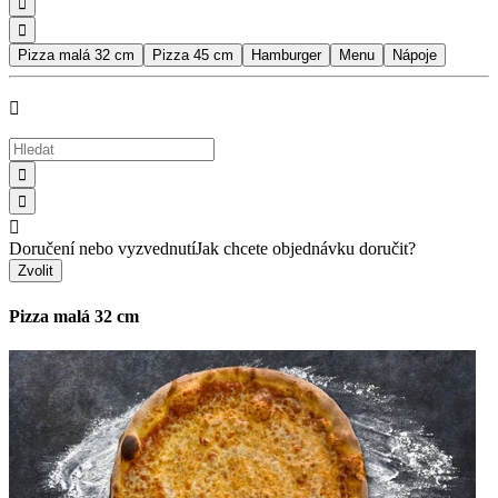


Pizza malá 32 cm
Pizza 45 cm
Hamburger
Menu
Nápoje




Doručení nebo vyzvednutí
Jak chcete objednávku doručit?
Zvolit
Pizza malá 32 cm