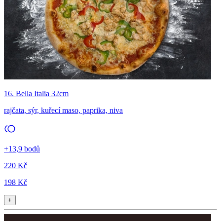
16. Bella Italia 32cm
rajčata, sýr, kuřecí maso, paprika, niva
+13,9 bodů
220 Kč
198 Kč
+