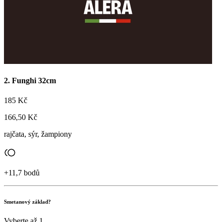
Přihlaste se a sbírejte body!
2. Funghi 32cm
185 Kč
166,50 Kč
rajčata, sýr, žampiony
+11,7 bodů
Smetanový základ?
Vyberte až 1