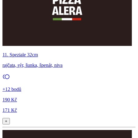
11. Speziale 32cm
rajčata, sýr, šunka, špenát, niva
+12 bodů
190 Kč
171 Kč
+