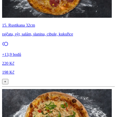
15. Rustikana 32cm
rajčata, sýr, salám, slanina, cibule, kukuřice
+13,9 bodů
220 Kč
198 Kč
+