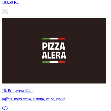
193,50 Kč
+
18. Primavera 32cm
rajčata, mozzarella, slanina, vejce, cibule