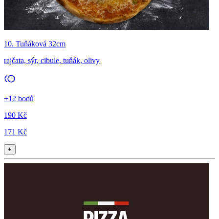
10. Tuňáková 32cm
rajčata, sýr, cibule, tuňák, olivy
+12 bodů
190 Kč
171 Kč
+