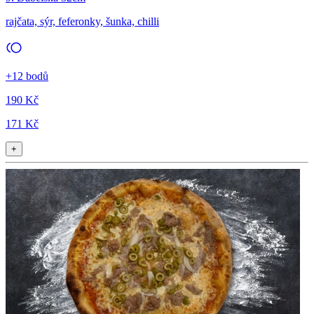
rajčata, sýr, feferonky, šunka, chilli
+12 bodů
190 Kč
171 Kč
+