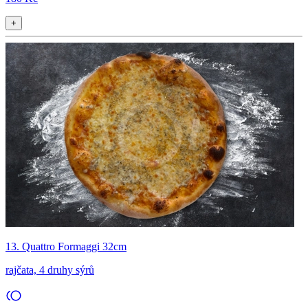
+
13. Quattro Formaggi 32cm
rajčata, 4 druhy sýrů