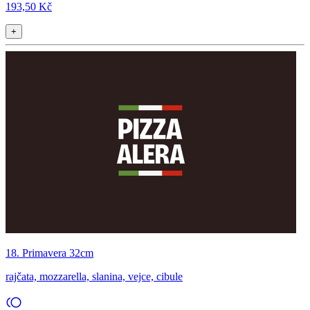
193,50 Kč
+
18. Primavera 32cm
rajčata, mozzarella, slanina, vejce, cibule