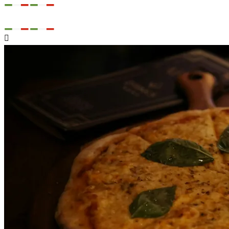

Svobody 561/16
Cheb

Rozváží

Přestává rozvážet v 21:30

Telefon
+420 730 155 105
Nabídka
Kontakt

Přihlásit se
