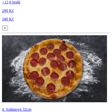
+12,6 bodů
200 Kč
180 Kč
+
4. Salámová 32cm