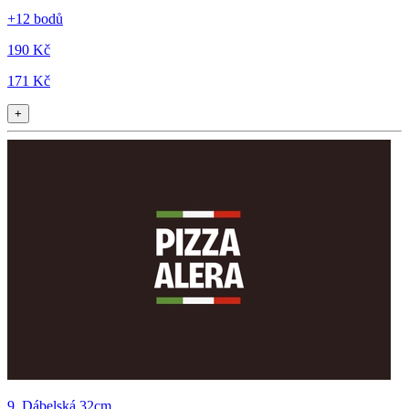
+12 bodů
190 Kč
171 Kč
+
9. Dábelská 32cm