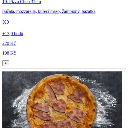
19. Pizza Cheb 32cm
rajčata, mozzarella, kuřecí maso, žampiony, bazalka
+13,9 bodů
220 Kč
198 Kč
+