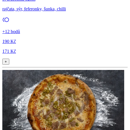
rajčata, sýr, feferonky, šunka, chilli
+12 bodů
190 Kč
171 Kč
+