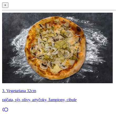
+
3. Vegetariana 32cm
rajčata, sýr, olivy, artyčoky, žampiony, cibule