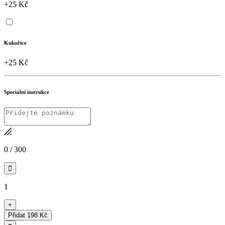
+25 Kč
Kukuřice
+25 Kč
Speciální instrukce
0
/
300

1
+
Přidat
198 Kč