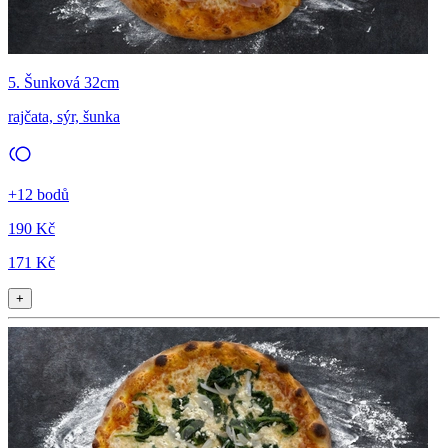
5. Šunková 32cm
rajčata, sýr, šunka
+12 bodů
190 Kč
171 Kč
+