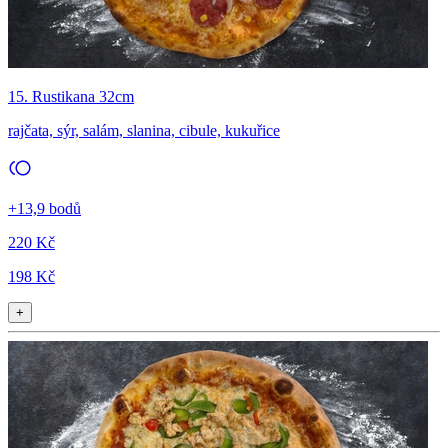
15. Rustikana 32cm
rajčata, sýr, salám, slanina, cibule, kukuřice
+13,9 bodů
220 Kč
198 Kč
+