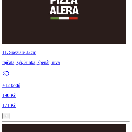
11. Speziale 32cm
rajčata, sýr, šunka, špenát, niva
+12 bodů
190 Kč
171 Kč
+