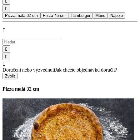


Pizza malá 32 cm
Pizza 45 cm
Hamburger
Menu
Nápoje




Doručení nebo vyzvednutí
Jak chcete objednávku doručit?
Zvolit
Pizza malá 32 cm