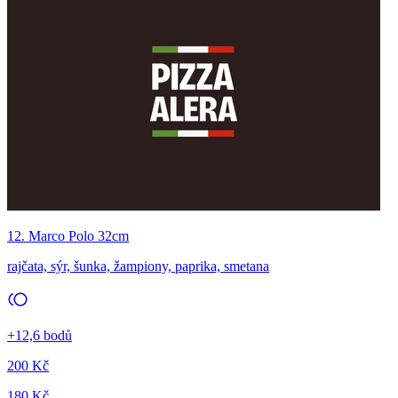
12. Marco Polo 32cm
rajčata, sýr, šunka, žampiony, paprika, smetana
+12,6 bodů
200 Kč
180 Kč