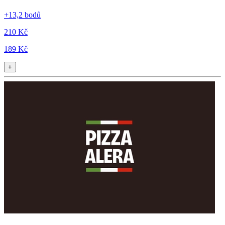
+13,2 bodů
210 Kč
189 Kč
+