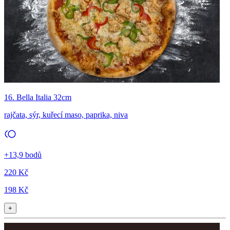
16. Bella Italia 32cm
rajčata, sýr, kuřecí maso, paprika, niva
+13,9 bodů
220 Kč
198 Kč
+