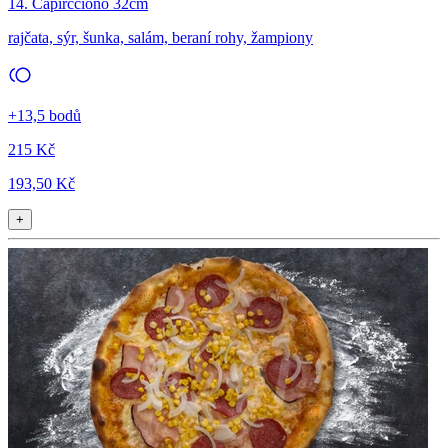
14. Capircciono 32cm
rajčata, sýr, šunka, salám, beraní rohy, žampiony
+13,5 bodů
215 Kč
193,50 Kč
+