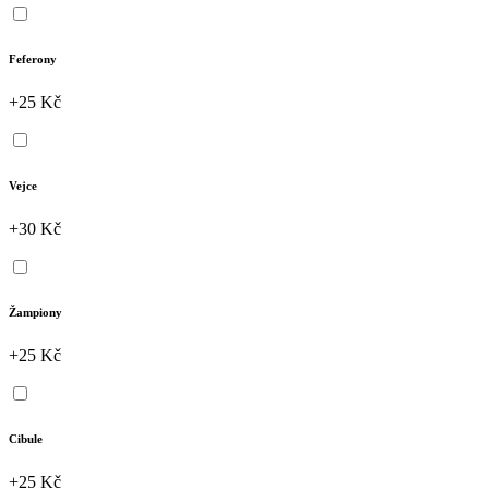
Feferony
+25 Kč
Vejce
+30 Kč
Žampiony
+25 Kč
Cibule
+25 Kč