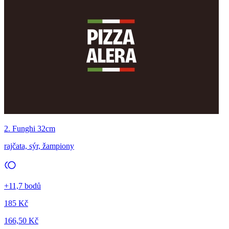
2. Funghi 32cm
rajčata, sýr, žampiony
+11,7 bodů
185 Kč
166,50 Kč