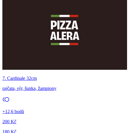
7. Cardinale 32cm
rajčata, sýr, šunka, žampiony
+12,6 bodů
200 Kč
180 Kč