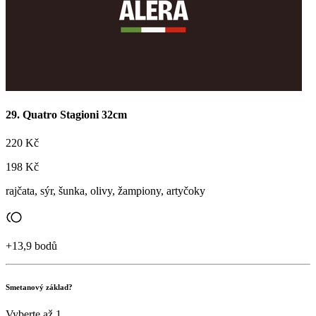
Přihlaste se a sbírejte body!
29. Quatro Stagioni 32cm
220 Kč
198 Kč
rajčata, sýr, šunka, olivy, žampiony, artyčoky
+13,9 bodů
Smetanový základ?
Vyberte až 1