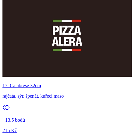
17. Calabrese 32cm
rajčata, sýr, špenát, kuřecí maso
+13,5 bodů
215 Kč