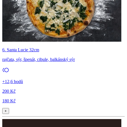
6. Santa Lucie 32cm
rajčata, sýr, špenát, cibule, balkánský sýr
+12,6 bodů
200 Kč
180 Kč
+