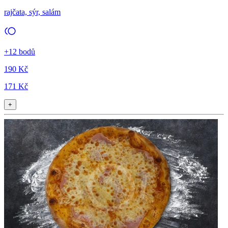
rajčata, sýr, salám
+12 bodů
190 Kč
171 Kč
+