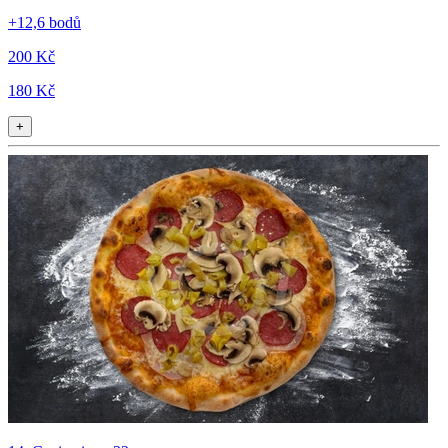
+12,6 bodů
200 Kč
180 Kč
+