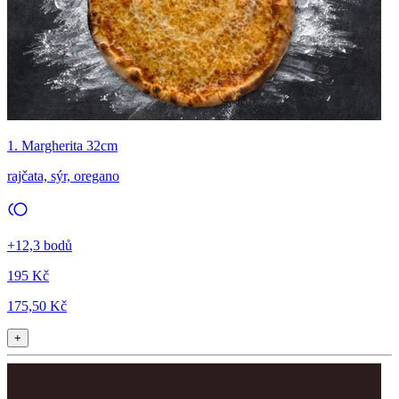
1. Margherita 32cm
rajčata, sýr, oregano
+12,3 bodů
195 Kč
175,50 Kč
+