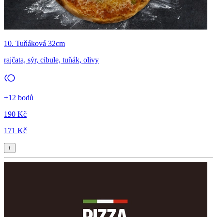
10. Tuňáková 32cm
rajčata, sýr, cibule, tuňák, olivy
+12 bodů
190 Kč
171 Kč
+